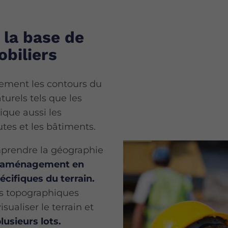
 la base de
biliers
lement les contours du
urels tels que les
dique aussi les
tes et les bâtiments.
mprendre la géographie
 d'aménagement en
cifiques du terrain.
ns topographiques
ualiser le terrain et
usieurs lots.