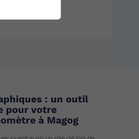
phiques : un outil
e pour votre
éomètre à Magog
s jouent aussi un rôle clé lors de