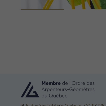
61 Rue Saint-Patrice O,
Magog, QC
J1X 1V8