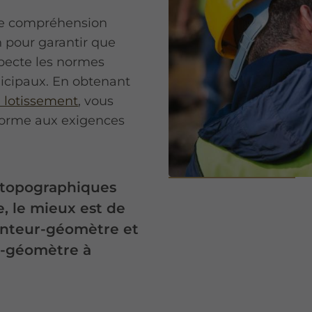
une compréhension
n pour garantir que
specte les normes
cipaux. En obtenant
 lotissement
, vous
nforme aux exigences
 topographiques
, le mieux est de
enteur-géomètre et
r-géomètre à