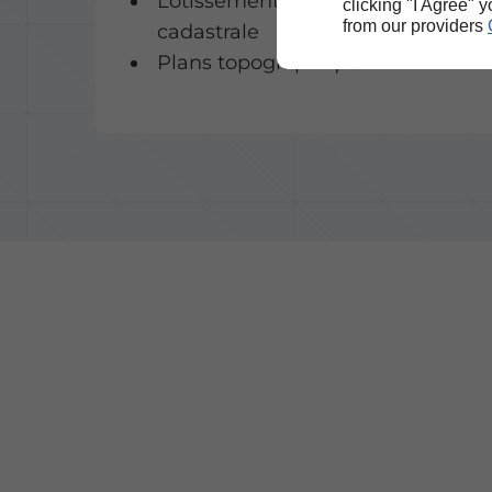
Lotissement - opération
clicking "I Agree" 
from our providers
cadastrale
Plans topographiques