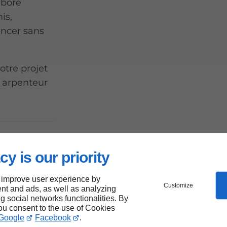
aboré
is,
ancer sans
otre projet
 arpenteur
cy is our priority
égales
 improve user experience by
Customize
nt and ads, as well as analyzing
ng social networks functionalities. By
you consent to the use of Cookies
joue un rôle
Google
Facebook
.
propriété.