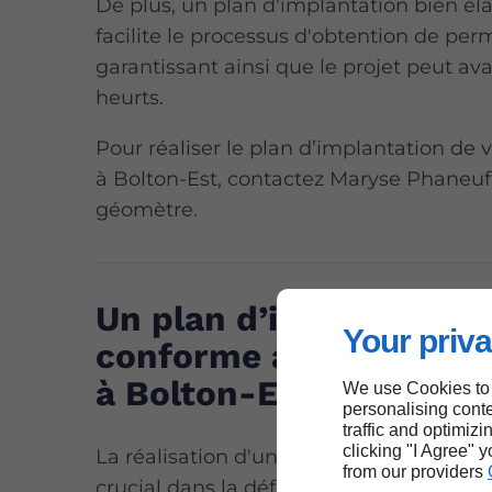
De plus, un plan d'implantation bien él
facilite le processus d'obtention de perm
garantissant ainsi que le projet peut av
heurts.
Pour réaliser le plan d’implantation de v
à Bolton-Est, contactez Maryse Phaneuf
géomètre.
Un plan d’implantation
Your priva
conforme aux normes l
à Bolton-Est
We use Cookies to
personalising conte
traffic and optimizi
clicking "I Agree" 
La réalisation d'un plan d'implantation 
from our providers
crucial dans la définition des limites de 