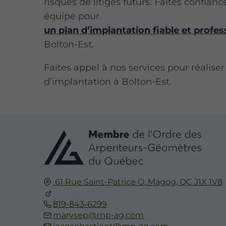
risques de litiges futurs. Faites confianc
équipe pour
un plan d’implantation fiable et profes
Bolton-Est.
Faites appel à nos services pour réalise
d’implantation à Bolton-Est.
61 Rue Saint-Patrice O,
Magog, QC
J1X 1V8
819-843-6299
marysep@mp-ag.com