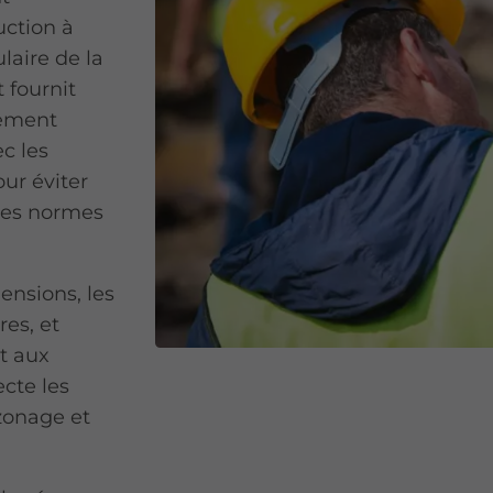
uction à
ulaire de la
 fournit
cement
c les
our éviter
 les normes
ensions, les
res, et
et aux
ecte les
zonage et