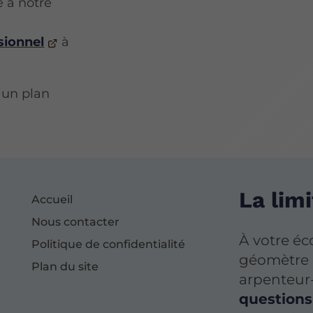
e à notre
sionnel
à
r un plan
La limi
Accueil
Nous contacter
À votre é
Politique de confidentialité
géomètre e
Plan du site
arpenteur
questions