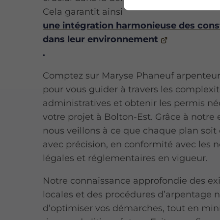
Cela garantit ainsi
une intégration harmonieuse des cons
dans leur environnement
.
Comptez sur Maryse Phaneuf arpenteu
pour vous guider à travers les complexi
administratives et obtenir les permis né
votre projet à Bolton-Est. Grâce à notre 
nous veillons à ce que chaque plan soit
avec précision, en conformité avec les 
légales et réglementaires en vigueur.
Notre connaissance approfondie des ex
locales et des procédures d’arpentage
d’optimiser vos démarches, tout en min