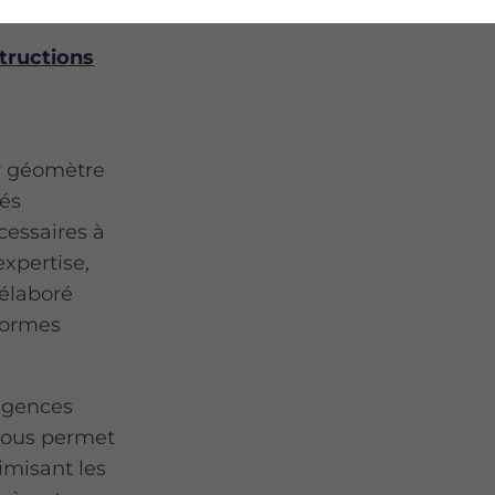
tructions
r géomètre
tés
cessaires à
expertise,
 élaboré
normes
igences
 nous permet
imisant les